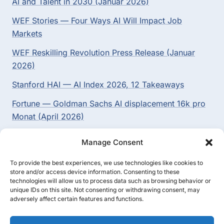
AI and Talent in 2030 (Januar 2026)
WEF Stories — Four Ways AI Will Impact Job
Markets
WEF Reskilling Revolution Press Release (Januar
2026)
Stanford HAI — AI Index 2026, 12 Takeaways
Fortune — Goldman Sachs AI displacement 16k pro
Monat (April 2026)
MIT Tech Review — Daron Acemoglu zu KI-
Manage Consent
Produktivität (Mai 2026)
To provide the best experiences, we use technologies like cookies to
BMAS — Qualifizierungsgeld nach SGB III
store and/or access device information. Consenting to these
technologies will allow us to process data such as browsing behavior or
DLA Piper — Digital AI Omnibus, deferral of High-
unique IDs on this site. Not consenting or withdrawing consent, may
Risk-Pflichten (Mai 2026)
adversely affect certain features and functions.