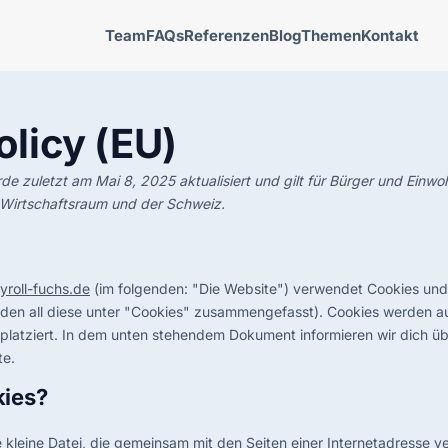
Team
FAQs
Referenzen
Blog
Themen
Kontakt
olicy (EU)
rde zuletzt am Mai 8, 2025 aktualisiert und gilt für Bürger und Einw
Wirtschaftsraum und der Schweiz.
yroll-fuchs.de
(im folgenden: "Die Website") verwendet Cookies und
erden all diese unter "Cookies" zusammengefasst). Cookies werden 
n platziert. In dem unten stehendem Dokument informieren wir dich 
te.
kies?
he kleine Datei, die gemeinsam mit den Seiten einer Internetadresse